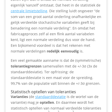
eigenlijk ‘vanzelf’ ontstaat. Dat heet in de statistiek de
centrale limietstelling
. Die stelling luidt ongeveer “de
som van een groot aantal onderling onafhankelijke en
gelijk verdeelde stochastische variabelen geeft bij
benadering een normale verdeling”. En omdat het
fabricageproces zelf al een flink aantal variabelen
kent, ligt een normale verdeling dus voor de hand.
Een bijkomend voordeel is dat het rekenen met
normale verdelingen
redelijk eenvoudig
is.
Een veel gemaakte aanname is dat de (symmetrische)
tolerantiegrenzen
samenvallen met de +/-3σ (3x de
standaarddeviatie). Ter opfrissing: de
standaarddeviatie is een maat voor de spreiding.
99,7% van de populatie valt binnen de +/-3σ grenzen.
Statistisch optellen van toleranties
Varianties
(de
standaarddeviatie
is de wortel van de
variantie) mag je
optellen
. En daarmee wordt het
statistisch optellen van normaal verdeelde toleranties
2
2
2