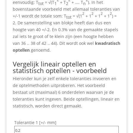
eenvoudig: T
= √(T
+ T
+ …. T
). In het
tot
1
2
n
bovenstaande voorbeeld met allemaal toleranties van
2
2
2
2
+/-1 wordt de totale som: T
= √(1
+ 1
+ 1
+ 1
) =
tot
2. De samenstelling van blokje heeft dan dus een
hoogte van 40 +/-2. En 0.3% van de gemaakte stapels
zal iets te groot of te klein zijn (een hoogte hebben
van 36 .. 38 of 42 .. 44). Dit wordt ook wel
kwadratisch
optellen
genoemd.
Vergelijk lineair optellen en
statistisch optellen - voorbeeld
Hieronder kun je zelf enkele toleranties invoeren en
de optelmethoden uitproberen. Het voorbeeld
bestaat uit (maximaal) 6 onderdelen waarvan je de
toleranties kunt ingeven. Beide optellingen, lineair en
statistisch, worden direct gemaakt.
Tolerantie 1 [+/- mm]